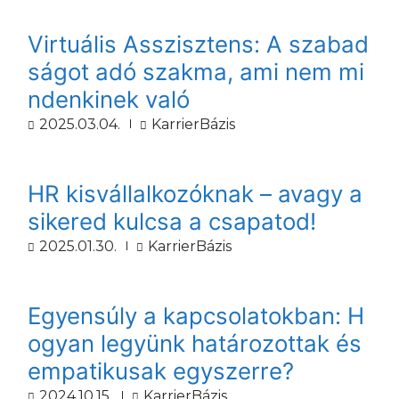
Virtuális Asszisztens: A szabad
ságot adó szakma, ami nem mi
ndenkinek való
2025.03.04.
KarrierBázis
HR kisvállalkozóknak – avagy a
sikered kulcsa a csapatod!
2025.01.30.
KarrierBázis
Egyensúly a kapcsolatokban: H
ogyan legyünk határozottak és
empatikusak egyszerre?
2024.10.15.
KarrierBázis