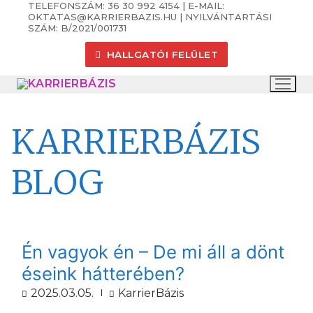
TELEFONSZÁM: 36 30 992 4154 | E-MAIL:
Ugrás
OKTATAS@KARRIERBAZIS.HU | NYILVÁNTARTÁSI
a
SZÁM: B/2021/001731
tartalomra
HALLGATÓI FELÜLET
KARRIERBÁZIS
BLOG
Én vagyok én – De mi áll a dönt
éseink hátterében?
2025.03.05.
KarrierBázis