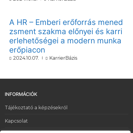
A HR – Emberi erőforrás mened
zsment szakma előnyei és karri
erlehetőségei a modern munka
erőpiacon
2024.10.07.
KarrierBázis
INFORMÁCIÓK
Tájékoztató a képzésekről
Kapcsolat