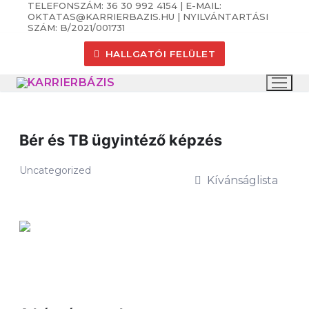
TELEFONSZÁM: 36 30 992 4154 | E-MAIL:
Ugrás
OKTATAS@KARRIERBAZIS.HU | NYILVÁNTARTÁSI
a
SZÁM: B/2021/001731
tartalomra
HALLGATÓI FELÜLET
Bér és TB ügyintéző képzés
Uncategorized
Kívánságlista