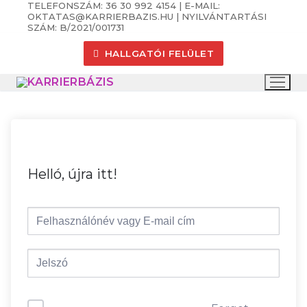
TELEFONSZÁM: 36 30 992 4154 | E-MAIL:
Ugrás
OKTATAS@KARRIERBAZIS.HU | NYILVÁNTARTÁSI
a
SZÁM: B/2021/001731
tartalomra
HALLGATÓI FELÜLET
Helló, újra itt!