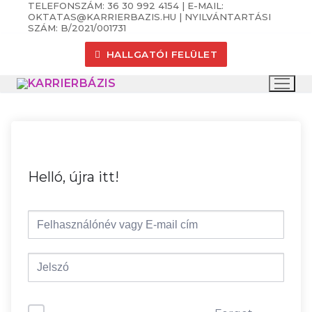
TELEFONSZÁM: 36 30 992 4154 | E-MAIL:
Ugrás
OKTATAS@KARRIERBAZIS.HU | NYILVÁNTARTÁSI
a
SZÁM: B/2021/001731
tartalomra
HALLGATÓI FELÜLET
Helló, újra itt!