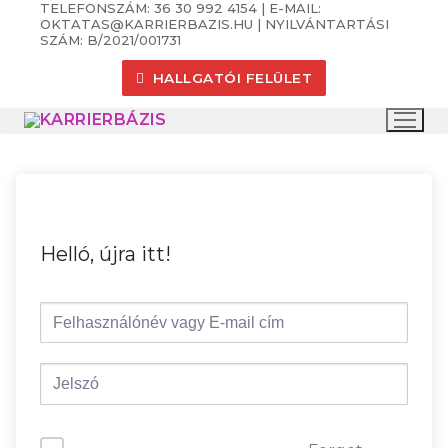
TELEFONSZÁM: 36 30 992 4154 | E-MAIL:
Ugrás
OKTATAS@KARRIERBAZIS.HU | NYILVÁNTARTÁSI
a
SZÁM: B/2021/001731
tartalomra
HALLGATÓI FELÜLET
Helló, újra itt!