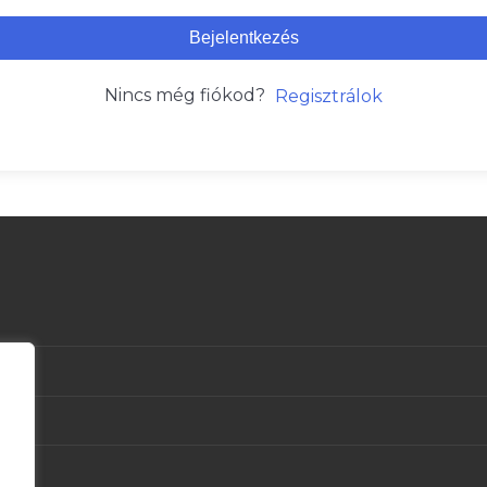
Bejelentkezés
Nincs még fiókod?
Regisztrálok