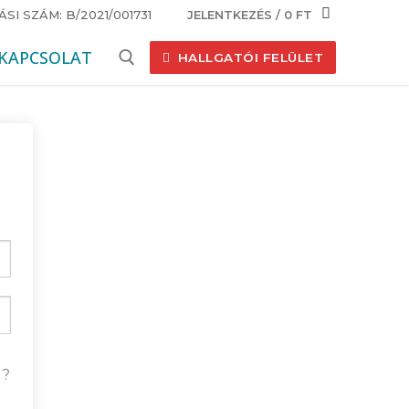
I SZÁM: B/2021/001731
JELENTKEZÉS
/
0
FT
KAPCSOLAT
HALLGATÓI FELÜLET
Keresése:
d?