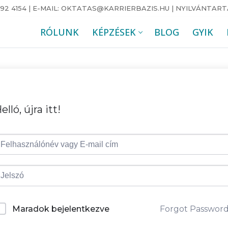
92 4154 | E-MAIL: OKTATAS@KARRIERBAZIS.HU | NYILVÁNTARTÁS
RÓLUNK
KÉPZÉSEK
BLOG
GYIK
elló, újra itt!
Forgot Passwor
Maradok bejelentkezve