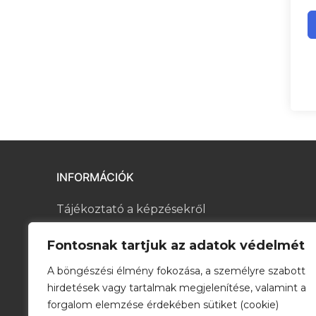
INFORMÁCIÓK
Tájékoztató a képzésekről
Kapcsolat
Fontosnak tartjuk az adatok védelmét
A böngészési élmény fokozása, a személyre szabott
Általános Szerződési Feltételek
hirdetések vagy tartalmak megjelenítése, valamint a
Adatkezelési tájékoztató
forgalom elemzése érdekében sütiket (cookie)