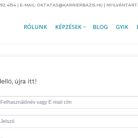
92 4154 | E-MAIL: OKTATAS@KARRIERBAZIS.HU | NYILVÁNTARTÁS
RÓLUNK
KÉPZÉSEK
BLOG
GYIK
elló, újra itt!