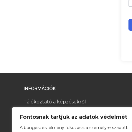
INFORMÁCIÓK
Tájékoztató a képzésekről
Kapcsolat
Fontosnak tartjuk az adatok védelmét
A böngészési élmény fokozása, a személyre szabott
Általános Szerződési Feltételek