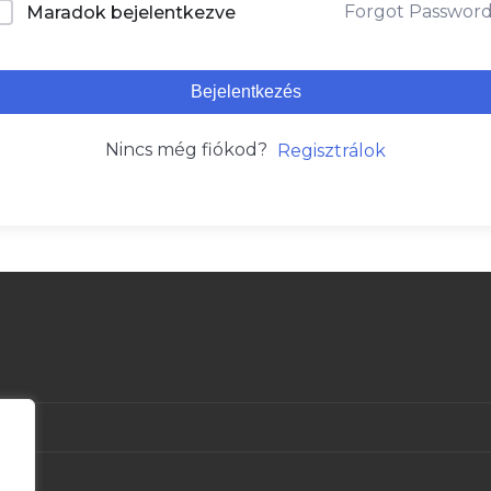
Forgot Passwor
Maradok bejelentkezve
Bejelentkezés
Nincs még fiókod?
Regisztrálok