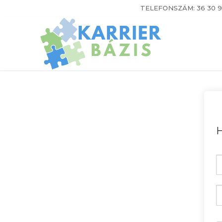
Ugrás
TELEFONSZÁM: 36 30 9
a
tartalomra
H