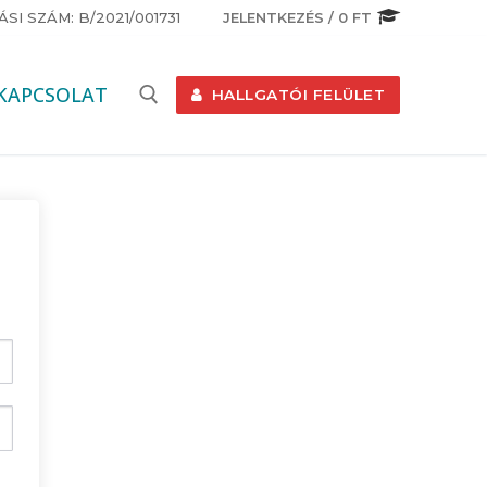
I SZÁM: B/2021/001731
JELENTKEZÉS
/
0
FT
KAPCSOLAT
HALLGATÓI FELÜLET
Keresése: