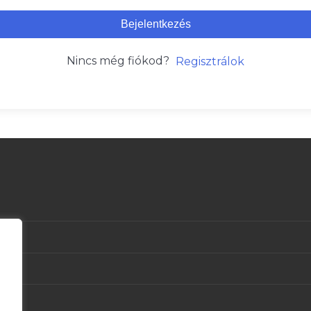
Bejelentkezés
Nincs még fiókod?
Regisztrálok