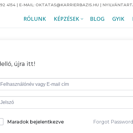
92 4154 | E-MAIL: OKTATAS@KARRIERBAZIS.HU | NYILVÁNTARTÁS
RÓLUNK
KÉPZÉSEK
BLOG
GYIK
elló, újra itt!
Forgot Passwor
Maradok bejelentkezve