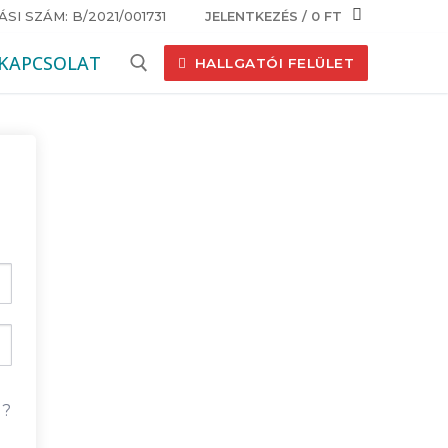
I SZÁM: B/2021/001731
JELENTKEZÉS
/
0
FT
KAPCSOLAT
HALLGATÓI FELÜLET
Keresése:
d?