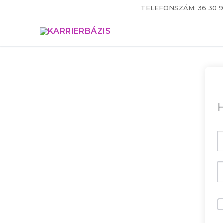
Ugrás
TELEFONSZÁM: 36 30 9
a
tartalomra
H