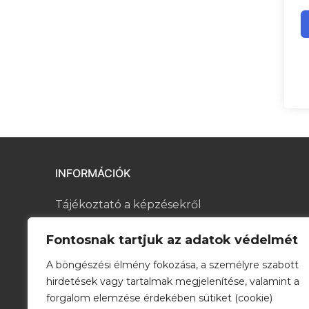
INFORMÁCIÓK
Tájékoztató a képzésekről
Kapcsolat
Fontosnak tartjuk az adatok védelmét
A böngészési élmény fokozása, a személyre szabott
Általános Szerződési Feltételek
hirdetések vagy tartalmak megjelenítése, valamint a
Adatkezelési tájékoztató
forgalom elemzése érdekében sütiket (cookie)