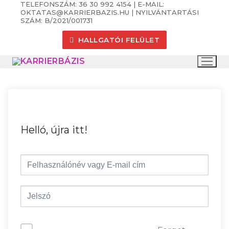
TELEFONSZÁM: 36 30 992 4154 | E-MAIL:
Ugrás
OKTATAS@KARRIERBAZIS.HU | NYILVÁNTARTÁSI
a
SZÁM: B/2021/001731
tartalomra
HALLGATÓI FELÜLET
Helló, újra itt!