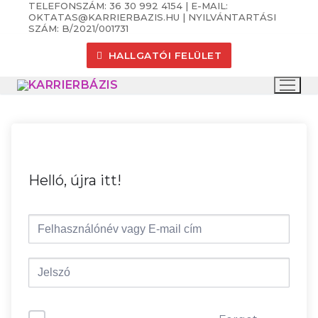
TELEFONSZÁM: 36 30 992 4154 | E-MAIL:
Ugrás
OKTATAS@KARRIERBAZIS.HU | NYILVÁNTARTÁSI
a
SZÁM: B/2021/001731
tartalomra
HALLGATÓI FELÜLET
Helló, újra itt!