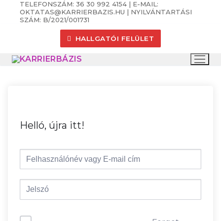
TELEFONSZÁM: 36 30 992 4154 | E-MAIL:
Ugrás
OKTATAS@KARRIERBAZIS.HU | NYILVÁNTARTÁSI
a
SZÁM: B/2021/001731
tartalomra
HALLGATÓI FELÜLET
Helló, újra itt!