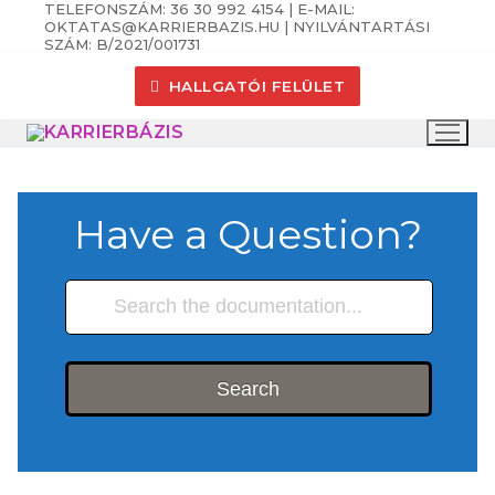
TELEFONSZÁM: 36 30 992 4154 | E-MAIL:
Ugrás
OKTATAS@KARRIERBAZIS.HU | NYILVÁNTARTÁSI
a
SZÁM: B/2021/001731
tartalomra
HALLGATÓI FELÜLET
Have a Question?
Search