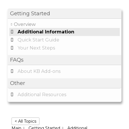
Getting Started
Overview
Additional Information
Quick Start Guide
Your Next Steps
FAQs
About KB Add-ons
Other
Additional Resources
< All Topics
Main
Getting Started
Additional