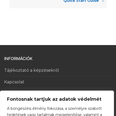
Quick Start Guide
INFORMÁCIÓK
Tájékoztató a képzésekről
Kapcsolat
Általános Szerződési Feltételek
Fontosnak tartjuk az adatok védelmét
Adatkezelési tájékoztató
A böngészési élmény fokozása, a személyre szabott
hirdetések vagy tartalmak megjelenítése, valamint a