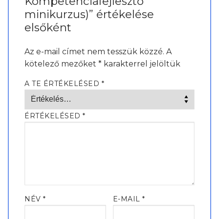
Kompetenciafejlesztő
minikurzus)” értékelése
elsőként
Az e-mail címet nem tesszük közzé.
A
kötelező mezőket
*
karakterrel jelöltük
A TE ÉRTÉKELÉSED
*
ÉRTÉKELÉSED
*
NÉV
*
E-MAIL
*