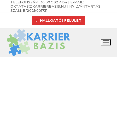
TELEFONSZÁM: 36 30 992 4154 | E-MAIL:
Ugrás
OKTATAS@KARRIERBAZIS.HU | NYILVÁNTARTÁSI
a
SZÁM: B/2021/001731
tartalomra
HALLGATÓI FELÜLET