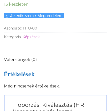
13 készleten
Jelentkezem / Megrendelem
Toborzás,
Kiválasztás
(HR
Azonosító:
HTO-001
Kompetenciafejlesztő
Kategória:
Képzések
minikurzus)
mennyiség
Vélemények (0)
Értékelések
Még nincsenek értékelések.
„Toborzás, Kiválasztás (HR